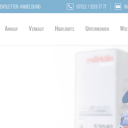
EWSLETTER-ANMELDUNG
07152 / 939 77 77
W
Ankauf
Verkauf
Highlights
Unternehmen
Wis