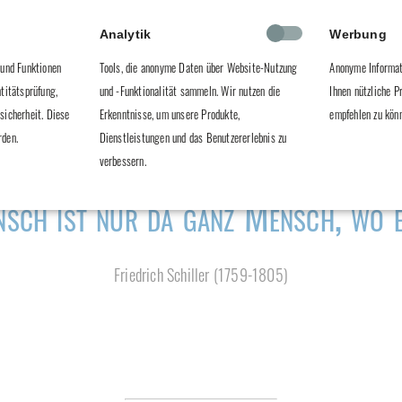
ZUR HIGHLIGHTS GALERIE
Analytik
Werbung
 und Funktionen
Tools, die anonyme Daten über Website-Nutzung
Anonyme Informat
ntitätsprüfung,
und -Funktionalität sammeln. Wir nutzen die
Ihnen nützliche P
sicherheit. Diese
Erkenntnisse, um unsere Produkte,
empfehlen zu kön
rden.
Dienstleistungen und das Benutzererlebnis zu
verbessern.
sch ist nur da ganz Mensch, wo er
Friedrich Schiller (1759-1805)