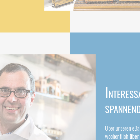
Interess
spannen
Über unseren eB
wöchentlich
über