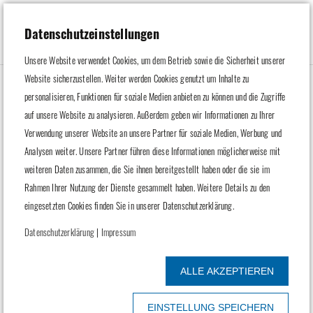
Datenschutzeinstellungen
Unsere Website verwendet Cookies, um dem Betrieb sowie die Sicherheit unserer
Datenschutz
Website sicherzustellen. Weiter werden Cookies genutzt um Inhalte zu
personalisieren, Funktionen für soziale Medien anbieten zu können und die Zugriffe
auf unsere Website zu analysieren. Außerdem geben wir Informationen zu Ihrer
Datenschutzhinweise gemäß der EU-Datenschutz-
Verwendung unserer Website an unsere Partner für soziale Medien, Werbung und
Grundverordnung (DSGVO) für natürliche Personen.
Analysen weiter. Unsere Partner führen diese Informationen möglicherweise mit
Mit den nachfolgenden Informationen gibt Walter Eisenbahnen
weiteren Daten zusammen, die Sie ihnen bereitgestellt haben oder die sie im
GmbH & Co. KG einen Überblick über die interne Verarbeitung
Rahmen Ihrer Nutzung der Dienste gesammelt haben. Weitere Details zu den
personenbezogenen Daten und die Rechte des Kunden und
eingesetzten Cookies finden Sie in unserer Datenschutzerklärung.
Lieferanten aus dem Datenschutzrecht.
Datenschutzerklärung
|
Impressum
Walter Eisenbahnen GmbH & Co. KG ist verpflichtet, bei allen
Kunden und Lieferanten die personenbezogenen Daten von jedem
ALLE AKZEPTIEREN
Käufer (Name, Vorname, Straße, Hausnummer, Postleitzahl, Ort, E-
Mail-Adresse) zu erfassen.
EINSTELLUNG SPEICHERN