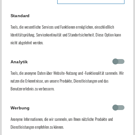
1. Verantwortlicher Ansprechpartner für die
Datenverarbeitung
Standard
Walter Eisenbahnen GmbH & Co. KG
Tools, die wesentliche Services und Funktionen ermöglichen, einschließlich
Hans Willi Walter, Till Walter
Identitätsprüfung, Servicekontinuität und Standortsicherheit. Diese Option kann
Am Längenbühl 6/1
nicht abgelehnt werden.
71229 Leonberg
Telefon: 07152 / 939 77 77
Analytik
E-Mail: datenschutz@walter-eisenbahnen.de
Tools, die anonyme Daten über Website-Nutzung und -Funktionalität sammeln. Wir
2. Datenquellen
nutzen die Erkenntnisse, um unsere Produkte, Dienstleistungen und das
Walter Eisenbahnen GmbH & Co. KG verarbeitet
Benutzererlebnis zu verbessern.
personenbezogene Daten ausschließlich dann, wenn Walter
Eisenbahnen GmbH & Co. KG diese im Rahmen einer
Werbung
Geschäftsbeziehung von Kunden und Lieferanten erhält.
Anonyme Informationen, die wir sammeln, um Ihnen nützliche Produkte und
3. Rechtsgrundlage der Datenverarbeitung
Dienstleistungen empfehlen zu können.